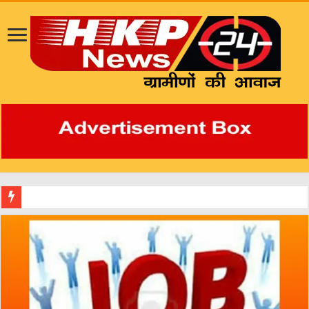
रायपुर:- सक्ती जिला सहित सम्पूर्ण छत्तीसगढ़ राज्य के वरिष्ठ नागरिको का हित के दृष्टिकोण से वरिष्ठ