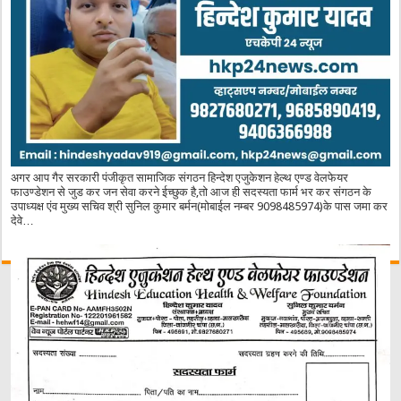
अगर आप गैर सरकारी पंजीकृत सामाजिक संगठन हिन्देश एजुकेशन हेल्थ एण्ड वेलफेयर
फाउण्डेशन से जुड कर जन सेवा करने ईच्छुक है,तो आज ही सदस्यता फार्म भर कर संगठन के
उपाध्यक्ष एंव मुख्य सचिव श्री सुनिल कुमार बर्मन(मोबाईल नम्बर 9098485974)के पास जमा कर
देवे…