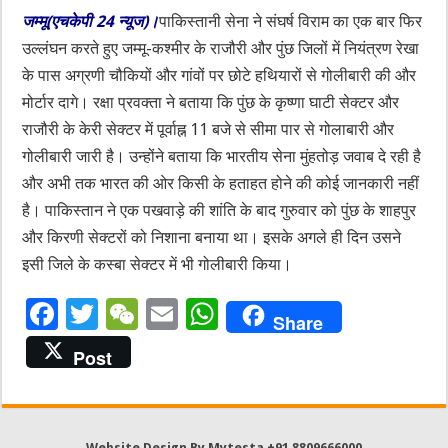
जम्मू(एचकेपी 24 न्यूज)।
पाकिस्तानी सेना ने संघर्ष विराम का एक बार फिर
उल्लंघन करते हुए जम्मू-कश्मीर के राजौरी और पुंछ जिलों में नियंत्रण रेखा
के पास अग्रणी चौकियों और गांवों पर छोटे हथियारों से गोलीबारी की और
मोर्टार दागे। रक्षा प्रवक्ता ने बताया कि पुंछ के कृष्णा घाटी सेक्टर और
राजौरी के केरी सेक्टर में पूर्वाह्न 11 बजे से सीमा पार से गोलाबारी और
गोलीबारी जारी है। उन्होंने बताया कि भारतीय सेना मुंहतोड़ जवाब दे रही है
और अभी तक भारत की ओर किसी के हताहत होने की कोई जानकारी नहीं
है। पाकिस्तान ने एक पखवाड़े की शांति के बाद गुरुवार को पुंछ के शाहपुर
और किरणी सेक्टरों को निशाना बनाया था। इसके अगले ही दिन उसने
इसी जिले के कस्बा सेक्टर में भी गोलीबारी किया।
F
T
W
E
W
Share
ac
wi
e
m
h
Post
e
tt
C
ai
at
b
er
h
l
sA
o
at
p
Website Design By Mytesta +91 8809666000