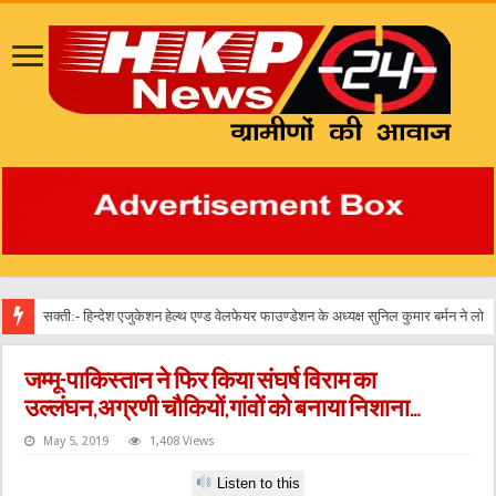
सक्ती:- हिन्देश एजुकेशन हेल्थ एण्ड वेलफेयर फाउण्डेशन के अध्यक्ष सुनिल कुमार बर्मन ने लोक स्वास
जम्मू-पाकिस्तान ने फिर किया संघर्ष विराम का
उल्लंघन,अग्रणी चौकियों,गांवों को बनाया निशाना…
May 5, 2019
1,408 Views
Listen to this