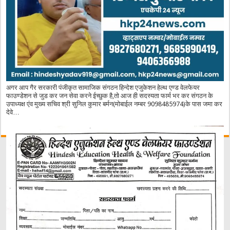
अगर आप गैर सरकारी पंजीकृत सामाजिक संगठन हिन्देश एजुकेशन हेल्थ एण्ड वेलफेयर
फाउण्डेशन से जुड कर जन सेवा करने ईच्छुक है,तो आज ही सदस्यता फार्म भर कर संगठन के
उपाध्यक्ष एंव मुख्य सचिव श्री सुनिल कुमार बर्मन(मोबाईल नम्बर 9098485974)के पास जमा कर
देवे…