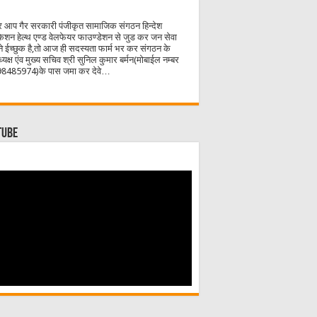
 आप गैर सरकारी पंजीकृत सामाजिक संगठन हिन्देश
केशन हेल्थ एण्ड वेलफेयर फाउण्डेशन से जुड कर जन सेवा
े ईच्छुक है,तो आज ही सदस्यता फार्म भर कर संगठन के
्यक्ष एंव मुख्य सचिव श्री सुनिल कुमार बर्मन(मोबाईल नम्बर
8485974)के पास जमा कर देवे…
Tube