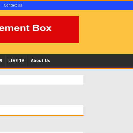
Contact Us
ल
LIVE TV
About Us