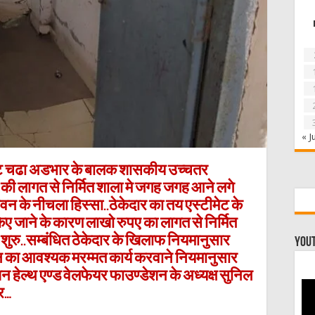
« J
भेंट चढा अडभार के बालक शासकीय उच्चतर
 की लागत से निर्मित शाला मे जगह जगह आने लगे
वन के नीचला हिस्सा..ठेकेदार का तय एस्टीमेट के
िए जाने के कारण लाखो रुपए का लागत से निर्मित
शुरु..सम्बंधित ठेकेदार के खिलाफ नियमानुसार
You
न का आवश्यक मरम्मत कार्य करवाने नियमानुसार
न हेल्थ एण्ड वेलफेयर फाउण्डेशन के अध्यक्ष सुनिल
्र…