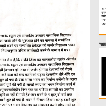
अगर
एजु
करन
उपाध
909
You