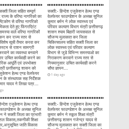
सक्ती जिला सहित सम्पूर्ण
सक्ती:- हिन्देश एजुकेशन हेल्थ एण्ड
 राज्य के वरिष्ठ नागरिको का
वेलफेयर फाउण्डेशन के अध्यक्ष सुनिल
ष्टिकोण से वरिष्ठ नागरिको
कुमार बर्मन ने लोक स्वास्थ्य एवं
िकता देते हुए फिंगरप्रिंट
परिवार कल्याण विभाग मंत्री छत्तीसगढ़
समस्या वाले वरिष्ठ नागरिकों
शासन श्याम बिहारी जायसवाल से
ांकन कर राज्य स्तर से
सौजन्य मुलाकात कर जिला
विशेष सूची तैयार करवा कर
चिकित्सालय सहित सक्ती जिला का
स्टम से राशन सामग्री
लोक स्वास्थ्य एवं परिवार कल्याण
रवाने का व्यवस्था बनवाने
विभाग से जुडे विभिन्न समस्याओ का
ार उचित कार्यवाही करने का
निराकरण करवाने राज्य स्तर से
रिक आपूर्ति एवं उपभोक्ता
नियमानुसार उचित कार्यवाही करने
मंत्री छत्तीसगढ़ शासन को
सौपा ज्ञापन…
एजुकेशन हेल्थ एण्ड वेलफेयर
1 day ago
न के संस्थापक सह निर्देशक
कुमार यादव ने लिखा पत्र…
ago
िन्देश एजुकेशन हेल्थ एण्ड
सक्ती:- हिन्देश एजुकेशन हेल्थ एण्ड
फाउण्डेशन के अध्यक्ष सुनिल
वेलफेयर फाउण्डेशन के अध्यक्ष सुनिल
मन ने सक्ती जिला का प्रभारी
कुमार बर्मन ने स्कूल शिक्षा मंत्री
ौशल विकास,तकनीकी शिक्षा
छत्तीसगढ़ शासन गजेन्द्र यादव से
ार,अनुसूचित जाति विकास
सौजन्य मुलाकात कर सक्ती जिला का