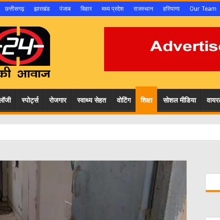
छत्तीसगढ़
झारखंड
पंजाब
बिहार
मध्य प्रदेश
राजस्थान
हरियाणा
Our Team
ोलॉजी
स्पोर्ट्स
रोजगार
स्वाथ्य सेहत
वोटिंग
शिक्षा
सोशल मीडिया
वायर
 वेलफेयर फाउण्डेशन के अध्यक्ष सुनिल कुमार बर्मन ने लोक स्वास्थ्य एवं परिवार कल्याण विभाग म