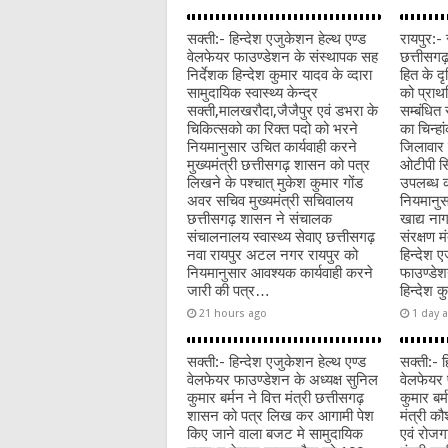
o
p
k
सक्ती:- हिन्देश एजुकेशन हेल्थ एण्ड
रायपुर:- 
वेलफेयर फाउण्डेशन के संस्थापक सह
छत्तीसगढ़
निर्देशक हिन्देश कुमार यादव के व्दारा
हित के दृ
सामुदायिक स्वास्थ्य केन्द्र
को प्राथम
सक्ती,मालखरौदा,जैजैपुर एवं डभरा के
सम्बंधित 
चिकित्सको का रिक्त पदो को भरने
का चिन्ह
नियमानुसार उचित कार्यवाही करने
जिलावार 
मुख्यमंत्री छत्तीसगढ़ शासन को पत्र
ओटीपी सि
लिखने के पश्चात् मुकेश कुमार गोंड
उपलब्ध क
अवर सचिव मुख्यमंत्री सचिवालय
नियमानुस
छत्तीसगढ़ शासन ने संचालक
खाद्य नाग
संचालनालय स्वास्थ्य सेवाए छत्तीसगढ़
संरक्षण 
नवा रायपुर अटल नगर रायपुर को
हिन्देश 
नियमानुसार आवश्यक कार्यवाही करने
फाउण्डेश
जारी की पत्र…
हिन्देश 
21 hours ago
1 day 
सक्ती:- हिन्देश एजुकेशन हेल्थ एण्ड
सक्ती:- ह
वेलफेयर फाउण्डेशन के अध्यक्ष सुनिल
वेलफेयर 
कुमार बर्मन ने वित्त मंत्री छत्तीसगढ़
कुमार बर्
शासन को पत्र लिख कर आगामी पेश
मंत्री क
किए जाने वाला बजट मे सामुदायिक
एवं रोजग