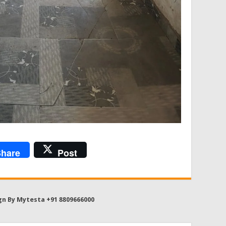
hare
Post
gn By Mytesta +91 8809666000